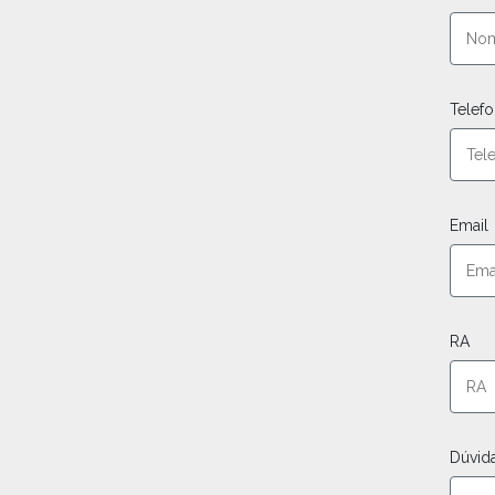
Telef
Email
RA
Dúvid