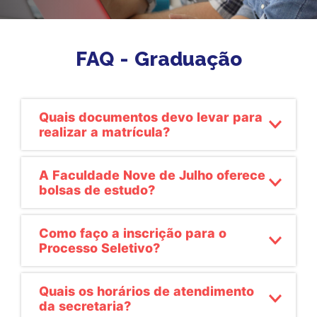
UNIDADE
VOLTE A SER 10
DIREITO
FAQ - Graduação
PROMOÇÕES
PSICOLOGIA
TECNOLOGIA EM GESTÃO DE RECURSOS HUMANOS
Quais documentos devo levar para
realizar a matrícula?
A Faculdade Nove de Julho oferece
bolsas de estudo?
Como faço a inscrição para o
Processo Seletivo?
Quais os horários de atendimento
da secretaria?