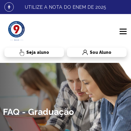
UTILIZE A NOTA DO ENEM DE 2025
Sou Aluno
INSTITUCIONAL
PROCESSO SELETIVO
CONHEÇA A FNJ
CURSOS
FALE CONOSCO
GRADUAÇÃO
FAQ - Graduação
RESULTADOS E MATRÍCULA
BENEFÍCIOS AO ALUNO
TRANSFERÊNCIA
ADMINISTRAÇÃO