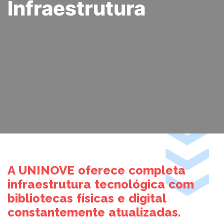
Infraestrutura
UNIDADE
VOLTE A SER 10
DIREITO
PROMOÇÕES
PSICOLOGIA
TECNOLOGIA EM GESTÃO DE RECURSOS HUMANOS
A UNINOVE oferece completa
infraestrutura tecnológica com
bibliotecas físicas e digital
constantemente atualizadas.