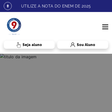
UTILIZE A NOTA DO ENEM DE 2025
Sou Aluno
INSTITUCIONAL
PROCESSO SELETIVO
CONHEÇA A FNJ
CURSOS
FALE CONOSCO
GRADUAÇÃO
RESULTADOS E MATRÍCULA
BENEFÍCIOS AO ALUNO
TRANSFERÊNCIA
ADMINISTRAÇÃO