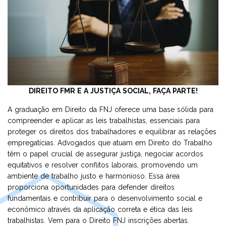
Eventos
UNIDADE
VOLTE A SER 10
DIREITO
PROMOÇÕES
PSICOLOGIA
TECNOLOGIA EM GESTÃO DE RECURSOS HUMANOS
DIREITO FMR E A JUSTIÇA SOCIAL, FAÇA PARTE!
A graduação em Direito da FNJ oferece uma base sólida para
compreender e aplicar as leis trabalhistas, essenciais para
proteger os direitos dos trabalhadores e equilibrar as relações
empregatícias. Advogados que atuam em Direito do Trabalho
têm o papel crucial de assegurar justiça, negociar acordos
equitativos e resolver conflitos laborais, promovendo um
ambiente de trabalho justo e harmonioso. Essa área
proporciona oportunidades para defender direitos
fundamentais e contribuir para o desenvolvimento social e
econômico através da aplicação correta e ética das leis
trabalhistas. Vem para o Direito FNJ inscrições abertas.